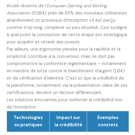
étude récente de l’
European Gaming and Betting
Association (EGBA)
, près de 65% des nouveaux utilisateurs
abandonnent un processus d’inscription s’il est perçu
comme trop long, complexe ou peu sécurisé. Ceci souligne
à quel point la conception de cette étape est stratégique
pour acquérir et retenir des joueurs.
Par ailleurs, une ergonomie pensée pour la rapidité et la
simplicité contribue à la conversion, mais ne doit pas
compromettre la conformité réglementaire – notamment
en matière de lutte contre le blanchiment d’argent (LBA)
et de vérification d’identité. C’est ici que la crédibilité de
la plateforme, notamment via la présentation claire de ses
certifications, devient un facteur différenciant.
Les solutions innovantes pour renforcer la crédibilité lors
de l’inscription
Technologies
Impact sur
Exemples
ou pratiques
la crédibilité
concrets