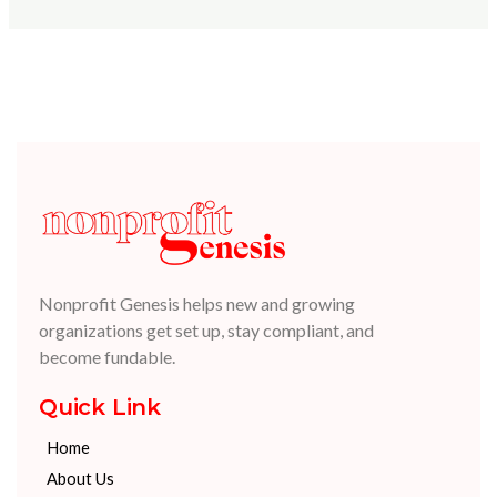
Nonprofit Genesis helps new and growing
organizations get set up, stay compliant, and
become fundable.
Quick Link
Home
About Us