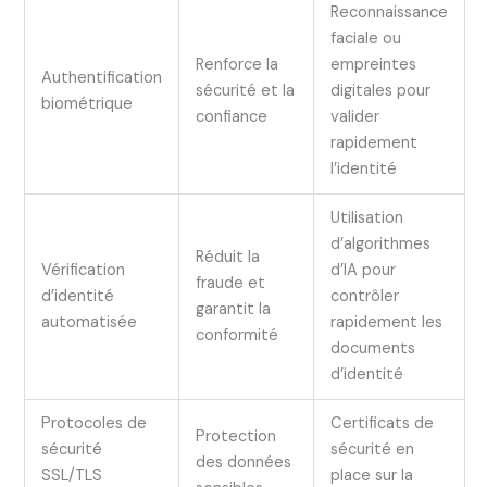
Reconnaissance
faciale ou
Renforce la
empreintes
Authentification
sécurité et la
digitales pour
biométrique
confiance
valider
rapidement
l’identité
Utilisation
d’algorithmes
Réduit la
Vérification
d’IA pour
fraude et
d’identité
contrôler
garantit la
automatisée
rapidement les
conformité
documents
d’identité
Protocoles de
Certificats de
Protection
sécurité
sécurité en
des données
SSL/TLS
place sur la