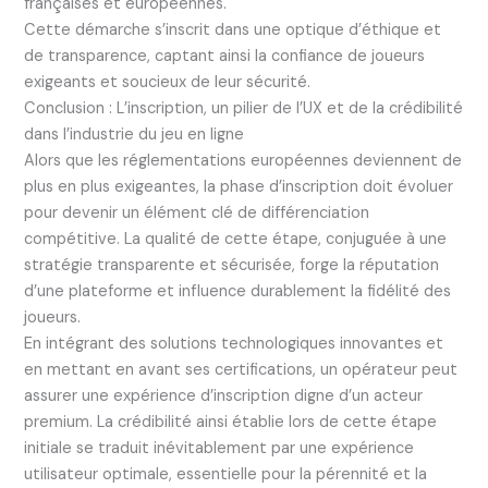
françaises et européennes.
Cette démarche s’inscrit dans une optique d’éthique et
de transparence, captant ainsi la confiance de joueurs
exigeants et soucieux de leur sécurité.
Conclusion : L’inscription, un pilier de l’UX et de la crédibilité
dans l’industrie du jeu en ligne
Alors que les réglementations européennes deviennent de
plus en plus exigeantes, la phase d’inscription doit évoluer
pour devenir un élément clé de différenciation
compétitive. La qualité de cette étape, conjuguée à une
stratégie transparente et sécurisée, forge la réputation
d’une plateforme et influence durablement la fidélité des
joueurs.
En intégrant des solutions technologiques innovantes et
en mettant en avant ses certifications, un opérateur peut
assurer une expérience d’inscription digne d’un acteur
premium. La crédibilité ainsi établie lors de cette étape
initiale se traduit inévitablement par une expérience
utilisateur optimale, essentielle pour la pérennité et la