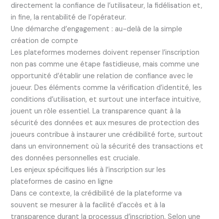
directement la confiance de l’utilisateur, la fidélisation et,
in fine, la rentabilité de l’opérateur.
Une démarche d’engagement : au-delà de la simple
création de compte
Les plateformes modernes doivent repenser l’inscription
non pas comme une étape fastidieuse, mais comme une
opportunité d’établir une relation de confiance avec le
joueur. Des éléments comme la vérification d’identité, les
conditions d’utilisation, et surtout une interface intuitive,
jouent un rôle essentiel. La transparence quant à la
sécurité des données et aux mesures de protection des
joueurs contribue à instaurer une crédibilité forte, surtout
dans un environnement où la sécurité des transactions et
des données personnelles est cruciale.
Les enjeux spécifiques liés à l’inscription sur les
plateformes de casino en ligne
Dans ce contexte, la crédibilité de la plateforme va
souvent se mesurer à la facilité d’accès et à la
transparence durant la processus d’inscription. Selon une