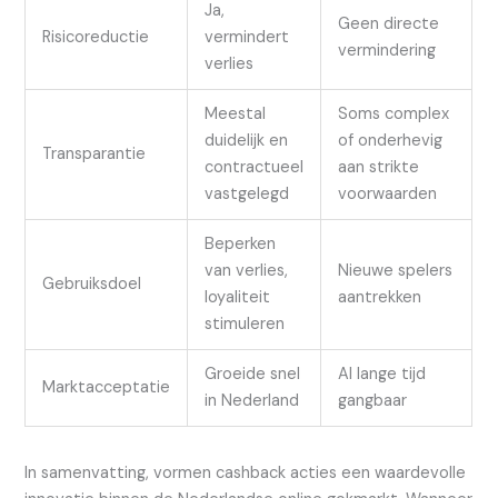
Ja,
Geen directe
Risicoreductie
vermindert
vermindering
verlies
Meestal
Soms complex
duidelijk en
of onderhevig
Transparantie
contractueel
aan strikte
vastgelegd
voorwaarden
Beperken
van verlies,
Nieuwe spelers
Gebruiksdoel
loyaliteit
aantrekken
stimuleren
Groeide snel
Al lange tijd
Marktacceptatie
in Nederland
gangbaar
In samenvatting, vormen cashback acties een waardevolle