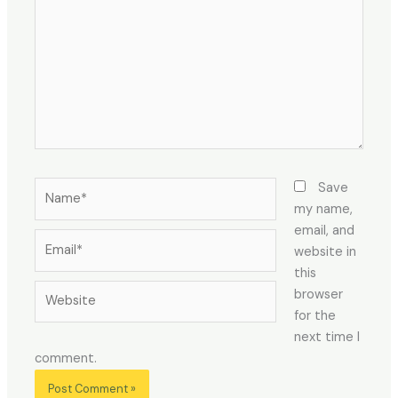
Name*
Save
my name,
email, and
Email*
website in
this
Website
browser
for the
next time I
comment.