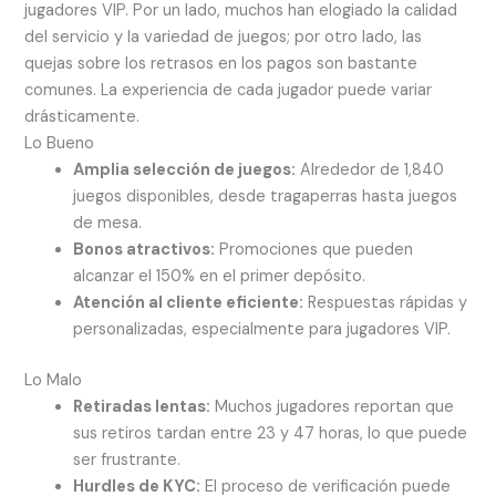
jugadores VIP. Por un lado, muchos han elogiado la calidad
del servicio y la variedad de juegos; por otro lado, las
quejas sobre los retrasos en los pagos son bastante
comunes. La experiencia de cada jugador puede variar
drásticamente.
Lo Bueno
Amplia selección de juegos:
Alrededor de 1,840
juegos disponibles, desde tragaperras hasta juegos
de mesa.
Bonos atractivos:
Promociones que pueden
alcanzar el 150% en el primer depósito.
Atención al cliente eficiente:
Respuestas rápidas y
personalizadas, especialmente para jugadores VIP.
Lo Malo
Retiradas lentas:
Muchos jugadores reportan que
sus retiros tardan entre 23 y 47 horas, lo que puede
ser frustrante.
Hurdles de KYC:
El proceso de verificación puede