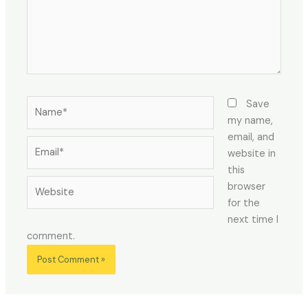
Name*
Save
my name,
email, and
Email*
website in
this
Website
browser
for the
next time I
comment.