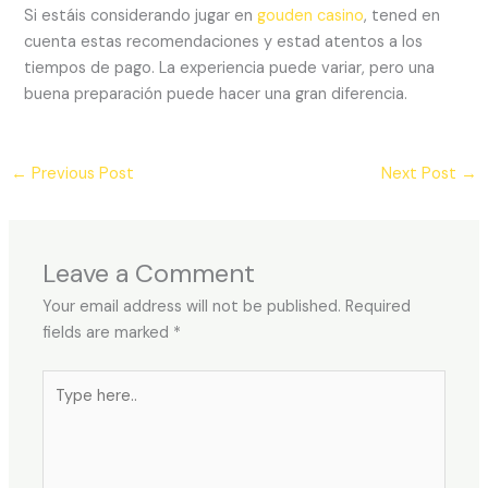
Si estáis considerando jugar en
gouden casino
, tened en
cuenta estas recomendaciones y estad atentos a los
tiempos de pago. La experiencia puede variar, pero una
buena preparación puede hacer una gran diferencia.
←
Previous Post
Next Post
→
Leave a Comment
Your email address will not be published.
Required
fields are marked
*
Type
here..