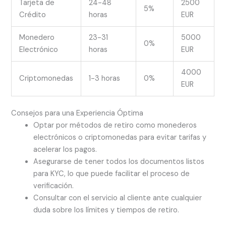
Tarjeta de
24-48
2500
5%
Crédito
horas
EUR
Monedero
23-31
5000
0%
Electrónico
horas
EUR
4000
Criptomonedas
1-3 horas
0%
EUR
Consejos para una Experiencia Óptima
Optar por métodos de retiro como monederos
electrónicos o criptomonedas para evitar tarifas y
acelerar los pagos.
Asegurarse de tener todos los documentos listos
para KYC, lo que puede facilitar el proceso de
verificación.
Consultar con el servicio al cliente ante cualquier
duda sobre los límites y tiempos de retiro.