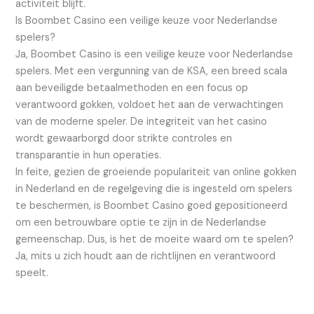
activiteit blijft.
Is Boombet Casino een veilige keuze voor Nederlandse
spelers?
Ja, Boombet Casino is een veilige keuze voor Nederlandse
spelers. Met een vergunning van de KSA, een breed scala
aan beveiligde betaalmethoden en een focus op
verantwoord gokken, voldoet het aan de verwachtingen
van de moderne speler. De integriteit van het casino
wordt gewaarborgd door strikte controles en
transparantie in hun operaties.
In feite, gezien de groeiende populariteit van online gokken
in Nederland en de regelgeving die is ingesteld om spelers
te beschermen, is Boombet Casino goed gepositioneerd
om een betrouwbare optie te zijn in de Nederlandse
gemeenschap. Dus, is het de moeite waard om te spelen?
Ja, mits u zich houdt aan de richtlijnen en verantwoord
speelt.