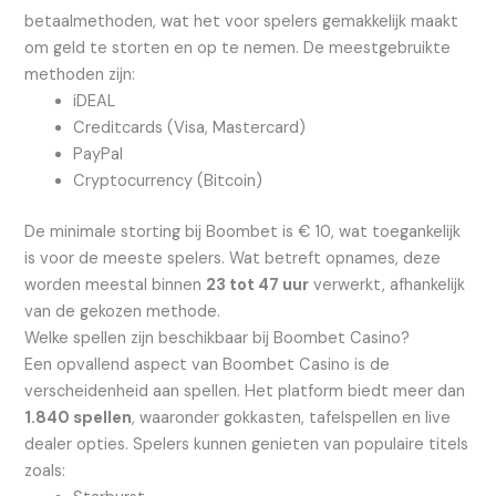
betaalmethoden, wat het voor spelers gemakkelijk maakt
om geld te storten en op te nemen. De meestgebruikte
methoden zijn:
iDEAL
Creditcards (Visa, Mastercard)
PayPal
Cryptocurrency (Bitcoin)
De minimale storting bij Boombet is € 10, wat toegankelijk
is voor de meeste spelers. Wat betreft opnames, deze
worden meestal binnen
23 tot 47 uur
verwerkt, afhankelijk
van de gekozen methode.
Welke spellen zijn beschikbaar bij Boombet Casino?
Een opvallend aspect van Boombet Casino is de
verscheidenheid aan spellen. Het platform biedt meer dan
1.840 spellen
, waaronder gokkasten, tafelspellen en live
dealer opties. Spelers kunnen genieten van populaire titels
zoals: