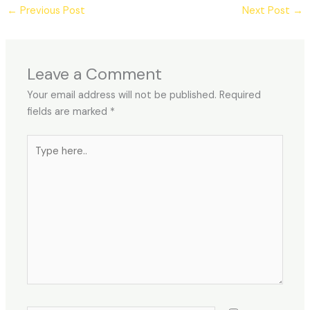
←
Previous Post
Next Post
→
Leave a Comment
Your email address will not be published.
Required
fields are marked
*
Type
here..