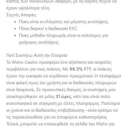
κόστος των συναλλαγών διαφέρει, με τις κάρτες συχνά να
έχουν υψηλότερα τέλη.
Συχνές Απορίες
Ποιες είναι οι ελάχιστες και μέγιστες αναλήψεις;
Πόσο διαρκεί η διαδικασία KYC;
Ποιες μέθοδοι πληρωμής είναι οι καλύτερες για
γρήγορες αναλήψεις;
Γιατί Συστήνω Αυτή την Εταιρεία
Το Wisho Casino προσφέρει ένα αξιόπιστο και ασφαλές
περιβάλλον για τους παίκτες. Με
96.3%
RTP, οι παίκτες
έχουν την ευκαιρία να κερδίσουν πραγματικά. Η πλατφόρμα
είναι φιλική προς τον χρήστη και οι διαδικασίες πληρωμών
είναι διαφανείς. Σε προσωπικές δοκιμές, οι αναλήψεις μου
ολοκληρώθηκαν σε μόλις
31 ώρες
, κάτι που είναι πολύ
ικανοποιητικό σε σύγκριση με άλλες πλατφόρμες. Πολύτιμοι
οι χρόνοι και οι διαδικασίες επιβεβαίωσης—είναι κρίσιμο να
τις παρακολουθείτε για να αποφύγετε καθυστερήσεις.
Τελικά, μπορείτε να επισκεφθείτε τη σελίδα του Wisho για