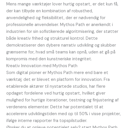
Mens mange værktøjer lover hurtig opstart, er det kun få,
der kan tilbyde en kombination af robusthed,
anvendelighed og fleksibilitet, der er nødvendig for
professionelle anvendelser. Mythos Path er anerkendt i
industrien for sin sofistikerede algoritmisering, der støtter
både kreativ frihed og strukturel kontrol. Dette
demokratiserer den dybere narrativ udvikling og skubber
grænserne for, hvad små teams kan opnå, uden at gå på
kompromis med den kunstneriske integritet.
Kreativ Innovation med Mythos Path
Som digital pioner er Mythos Path mere end bare et
værktøj; det er blevet en platform for innovation. Fra
etablerede aktører til nystartede studios, har flere
opdaget fordelene ved hurtig opstart, hvilket giver
mulighed for hurtige iterationer, testning og finjustering af
verdenens elementer. Dette har potentialet til at
accelerere udviklingstiden med op til 50% i visse projekter,
ifølge interne rapporter fra topspilstudier.
Ønsker du at opleve potentialet selv? start Mythos Path