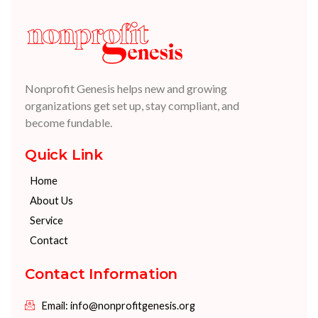
Nonprofit Genesis helps new and growing
organizations get set up, stay compliant, and
become fundable.
Quick Link
Home
About Us
Service
Contact
Contact Information
Email: info@nonprofitgenesis.org