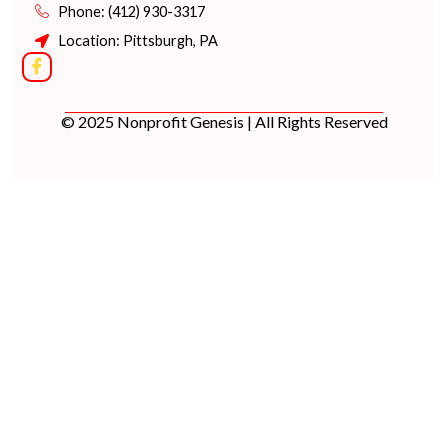
Phone: (412) 930-3317
Location: Pittsburgh, PA
© 2025 Nonprofit Genesis | All Rights Reserved