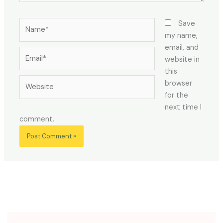
Name*
Save
my name,
email, and
Email*
website in
this
Website
browser
for the
next time I
comment.