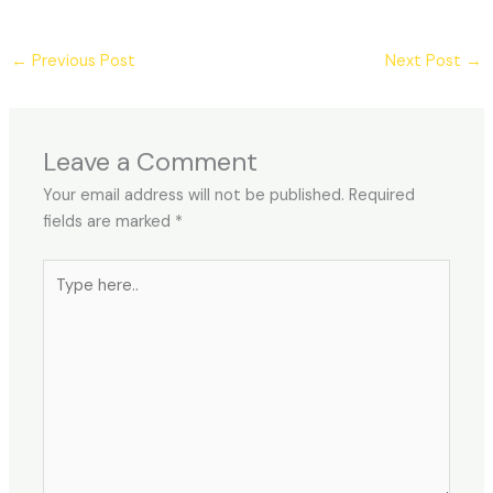
←
Previous Post
Next Post
→
Leave a Comment
Your email address will not be published.
Required
fields are marked
*
Type
here..