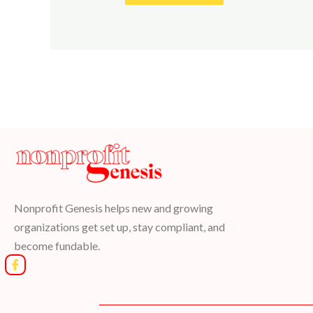
Nonprofit Genesis helps new and growing
organizations get set up, stay compliant, and
become fundable.