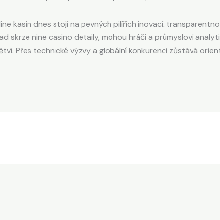
ne kasin dnes stojí na pevných pilířích inovací, transparentno
ad skrze nine casino detaily, mohou hráči a průmysloví analyti
tví. Přes technické výzvy a globální konkurenci zůstává orie