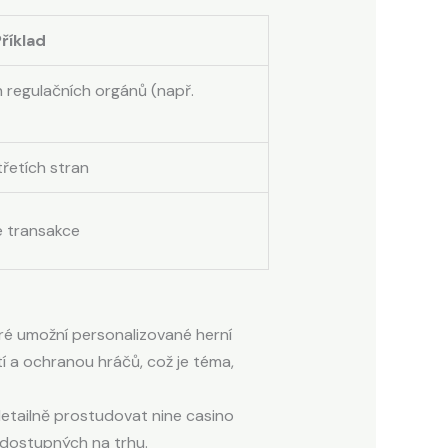
říklad
 regulačních orgánů (např.
třetích stran
é transakce
eré umožní personalizované herní
í a ochranou hráčů, což je téma,
detailně prostudovat nine casino
b dostupných na trhu.