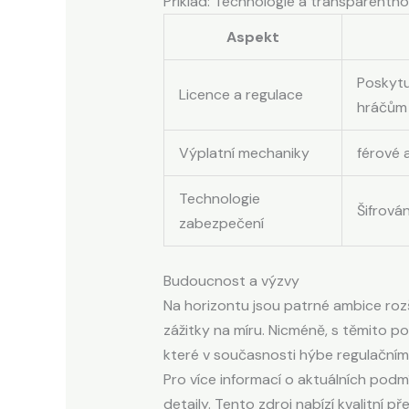
Příklad: Technologie a transparentno
Aspekt
Poskytuj
Licence a regulace
hráčům
Výplatní mechaniky
férové 
Technologie
Šifrová
zabezpečení
Budoucnost a výzvy
Na horizontu jsou patrné ambice rozš
zážitky na míru. Nicméně, s těmito 
které v současnosti hýbe regulačními
Pro více informací o aktuálních podm
detaily. Tento zdroj nabízí kvalitní 