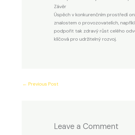
Závěr
Úspěch v konkurenčním prostředí onli
znalostem o provozovatelích, napříkl
podpořit tak zdravý růst celého odvě
klíčová pro udržitelný rozvoj.
←
Previous Post
Leave a Comment