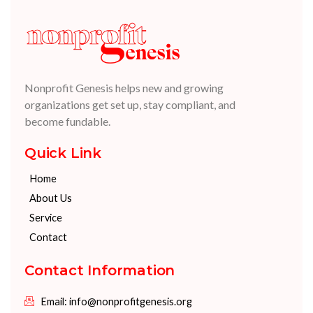
Nonprofit Genesis helps new and growing
organizations get set up, stay compliant, and
become fundable.
Quick Link
Home
About Us
Service
Contact
Contact Information
Email: info@nonprofitgenesis.org