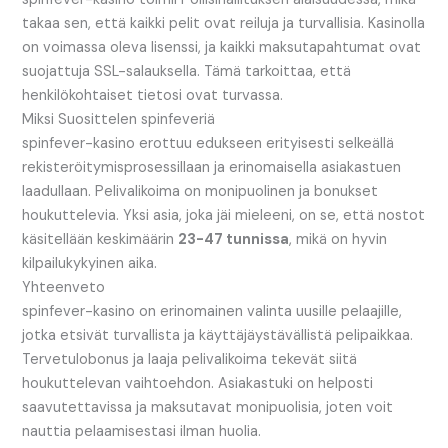
takaa sen, että kaikki pelit ovat reiluja ja turvallisia. Kasinolla
on voimassa oleva lisenssi, ja kaikki maksutapahtumat ovat
suojattuja SSL-salauksella. Tämä tarkoittaa, että
henkilökohtaiset tietosi ovat turvassa.
Miksi Suosittelen spinfeveriä
spinfever-kasino erottuu edukseen erityisesti selkeällä
rekisteröitymisprosessillaan ja erinomaisella asiakastuen
laadullaan. Pelivalikoima on monipuolinen ja bonukset
houkuttelevia. Yksi asia, joka jäi mieleeni, on se, että nostot
käsitellään keskimäärin
23-47 tunnissa
, mikä on hyvin
kilpailukykyinen aika.
Yhteenveto
spinfever-kasino on erinomainen valinta uusille pelaajille,
jotka etsivät turvallista ja käyttäjäystävällistä pelipaikkaa.
Tervetulobonus ja laaja pelivalikoima tekevät siitä
houkuttelevan vaihtoehdon. Asiakastuki on helposti
saavutettavissa ja maksutavat monipuolisia, joten voit
nauttia pelaamisestasi ilman huolia.