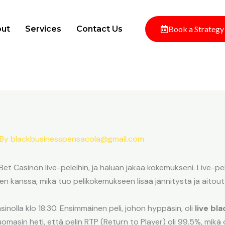
ut
Services
Contact Us
Book a Strategy
 By
blackbusinesspensacola@gmail.com
et Casinon live-peleihin, ja haluan jakaa kokemukseni. Live-pel
en kanssa, mikä tuo pelikokemukseen lisää jännitystä ja aitout
inolla klo 18:30. Ensimmäinen peli, johon hyppäsin, oli
live bl
masin heti, että pelin RTP (Return to Player) oli 99.5%, mikä on