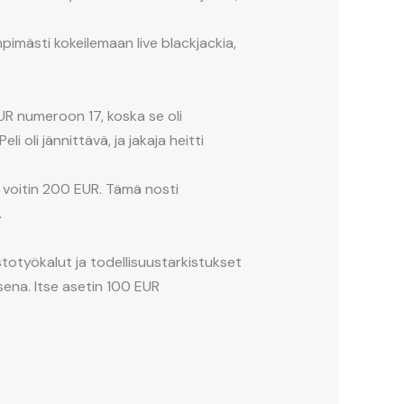
pimästi kokeilemaan live blackjackia,
 5 EUR numeroon 17, koska se oli
 oli jännittävä, ja jakaja heitti
, voitin 200 EUR. Tämä nosti
.
stotyökalut ja todellisuustarkistukset
sena. Itse asetin 100 EUR