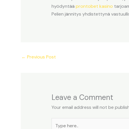
hyödyntää
prontobet kasino
tarjoami
Pelien jännitys yhdistettynä vastuul
←
Previous Post
Leave a Comment
Your email address will not be publis
Type