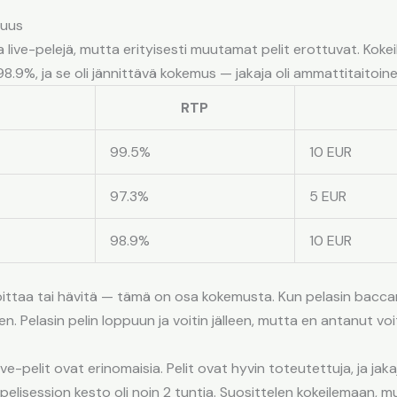
suus
 live-pelejä, mutta erityisesti muutamat pelit erottuvat. Kokeil
98.9%, ja se oli jännittävä kokemus — jakaja oli ammattitaitoinen
RTP
99.5%
10 EUR
97.3%
5 EUR
98.9%
10 EUR
oittaa tai hävitä — tämä on osa kokemusta. Kun pelasin bacca
 Pelasin pelin loppuun ja voitin jälleen, mutta en antanut vo
ve-pelit ovat erinomaisia. Pelit ovat hyvin toteutettuja, ja ja
ja pelisession kesto oli noin 2 tuntia. Suosittelen kokeilemaan, m