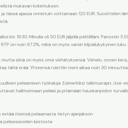
i pelistä mukavan kokemuksen.
, ja tässä ajassa onnistuin voittamaan 120 EUR. Suosittelen läm
istä.
 alkoi klo 19:30. Minulla oli 50 EUR jäljellä pelitililläni. Panostin
P on noin 97.3%, mikä on myös varsin kilpailukykyinen luku. Peli
yllä, mutta siinä on myös oma viehätyksensä. Viimein, onnen kera
taa tältä erää. Yhteensä rulettiin meni aikaa noin 30 minuuttia
ullisen pelaamisen työkaluja. Esimerkiksi talletusrajat, itse-e
ttavat hallitsemaan peliäsi ja pitämään hauskanpidon turvalli
s estää itsensä pelaamasta tietyn ajanjakson
ia pelisessioiden kestosta