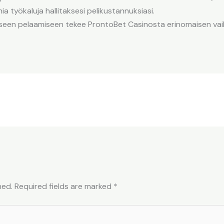
a työkaluja hallitaksesi pelikustannuksiasi.
liseen pelaamiseen tekee ProntoBet Casinosta erinomaisen vai
hed.
Required fields are marked
*