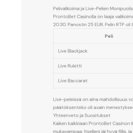
Pelivalikoima ja Live-Pelien Monipuoli
ProntoBet Casinolla on laaja valikoima
20:30. Panostin 25 EUR. Pelin RTP oli 
Peli
Live Blackjack
Live Ruletti
Live Baccarat
Live-peleissä on aina mahdollisuus v
päätöksenteko oli avain menestykseen.
Yhteenveto ja Suositukset
Kaiken kaikkiaan ProntoBet Casinon li
mukavampaa. Itselleni jäi hyvä fiilis, 