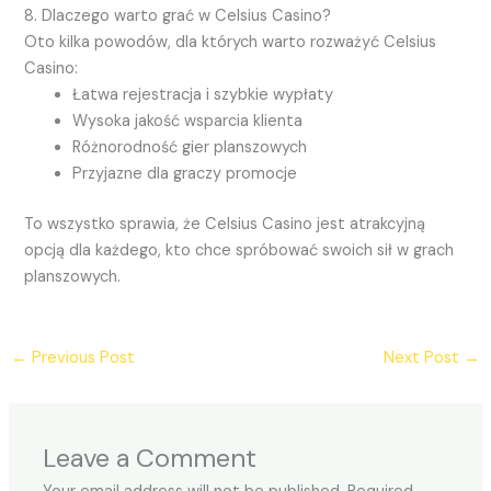
8. Dlaczego warto grać w Celsius Casino?
Oto kilka powodów, dla których warto rozważyć Celsius
Casino:
Łatwa rejestracja i szybkie wypłaty
Wysoka jakość wsparcia klienta
Różnorodność gier planszowych
Przyjazne dla graczy promocje
To wszystko sprawia, że Celsius Casino jest atrakcyjną
opcją dla każdego, kto chce spróbować swoich sił w grach
planszowych.
←
Previous Post
Next Post
→
Leave a Comment