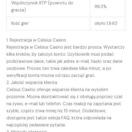
Współczynnik RTP (powrotu do
96.3%
gracza)
Ilość gier
około 1,840
1. Rejestracja w Celsius Casino
Rejestracja w Celsius Casino jest bardzo prosta. Wystarczy
kilka kroków, by założyć konto. Użytkownik musi podać
podstawowe dane, takie jak adres e-mail, hasło oraz dane
osobowe. Proces ten trwa zaledwie kilka minut, a po
weryfikacji konta można od razu zacząć grać.
2. Jakość wsparcia klienta
Celsius Casino oferuje wsparcie klienta na wysokim
poziomie. Można skontaktować się z obsługą poprzez czat
na żywo, e-mail lub telefon. Czas reakcji na zapytania jest
szybki, często trwa mniej niż 15 minut. Dodatkowo,
dostępna jest także sekcja FAQ, która odpowiada na
najczęściej zadawane pytania.