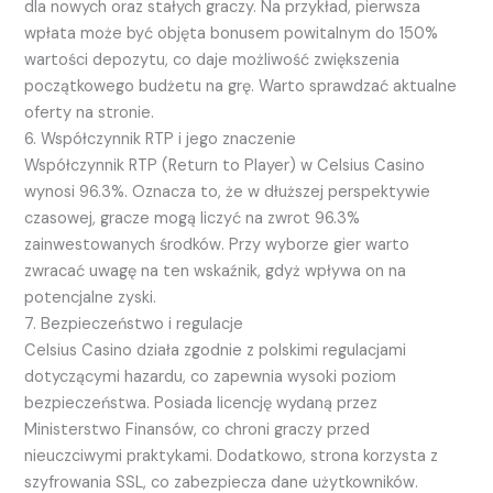
dla nowych oraz stałych graczy. Na przykład, pierwsza
wpłata może być objęta bonusem powitalnym do 150%
wartości depozytu, co daje możliwość zwiększenia
początkowego budżetu na grę. Warto sprawdzać aktualne
oferty na stronie.
6. Współczynnik RTP i jego znaczenie
Współczynnik RTP (Return to Player) w Celsius Casino
wynosi 96.3%. Oznacza to, że w dłuższej perspektywie
czasowej, gracze mogą liczyć na zwrot 96.3%
zainwestowanych środków. Przy wyborze gier warto
zwracać uwagę na ten wskaźnik, gdyż wpływa on na
potencjalne zyski.
7. Bezpieczeństwo i regulacje
Celsius Casino działa zgodnie z polskimi regulacjami
dotyczącymi hazardu, co zapewnia wysoki poziom
bezpieczeństwa. Posiada licencję wydaną przez
Ministerstwo Finansów, co chroni graczy przed
nieuczciwymi praktykami. Dodatkowo, strona korzysta z
szyfrowania SSL, co zabezpiecza dane użytkowników.