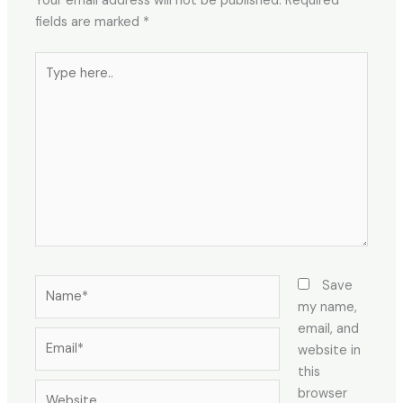
Your email address will not be published.
Required
fields are marked
*
Type
here..
Name*
Save
my name,
email, and
Email*
website in
this
Website
browser