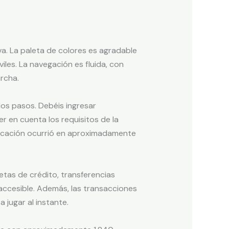
tiva. La paleta de colores es agradable
iles. La navegación es fluida, con
rcha.
los pasos. Debéis ingresar
 en cuenta los requisitos de la
erificación ocurrió en aproximadamente
jetas de crédito, transferencias
 accesible. Además, las transacciones
jugar al instante.