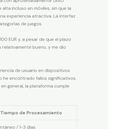
enta con aproximadamente 1,840
lta incluso en móviles, sin que la
a experiencia atractiva. La interfaz
categorías de juegos.
 100 EUR y, a pesar de que el plazo
s relativamente bueno, y me dio
encia de usuario en dispositivos
 he encontrado fallos significativos.
en general, la plataforma cumple
Tiempo de Procesamiento
ntáneo / 1-3 días