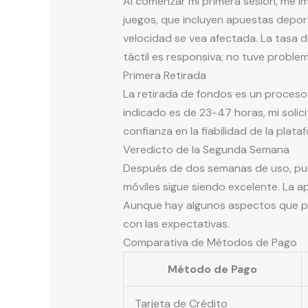
Al comenzar mi primera sesión, me i
juegos, que incluyen apuestas deport
velocidad se vea afectada. La tasa d
táctil es responsiva; no tuve proble
Primera Retirada
La retirada de fondos es un proceso q
indicado es de 23-47 horas, mi soli
confianza en la fiabilidad de la plata
Veredicto de la Segunda Semana
Después de dos semanas de uso, pued
móviles sigue siendo excelente. La ap
Aunque hay algunos aspectos que po
con las expectativas.
Comparativa de Métodos de Pago
Método de Pago
Tarjeta de Crédito