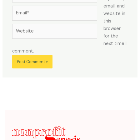
email, and
Email*
website in
this
Website
browser
for the
next time I
comment.