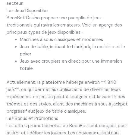
secteur.
Les Jeux Disponibles
BeonBet Casino propose une panoplie de jeux
traditionnels qui ravira les amateurs. Voici un aperçu des
principaux types de jeux disponibles :
Machines à sous classiques et modernes
Jeux de table, incluant le blackjack, la roulette et le
poker
Jeux avec croupiers en direct pour une immersion
totale
Actuellement, la plateforme héberge environ **1 840
jeux**, ce qui permet aux utilisateurs de diversifier leurs
expériences de jeu. Un point à souligner est la variété des
thèmes et des styles, allant des machines à sous à jackpot
progressif aux jeux de table classiques.
Les Bonus et Promotions
Les offres promotionnelles de BeonBet sont conçues pour
attirer et fidéliser les joueurs. Les nouveaux utilisateurs