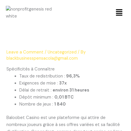
Menu
Leave a Comment
/
Uncategorized
/ By
blackbusinesspensacola@gmail.com
Spécificités à Connaître
Taux de redistribution :
96,3%
Exigences de mise :
37x
Délai de retrait :
environ 31 heures
Dépôt minimum :
0,01 BTC
Nombre de jeux :
1 840
Baloobet Casino est une plateforme qui attire de
nombreux joueurs grâce à ses offres variées et sa facilité