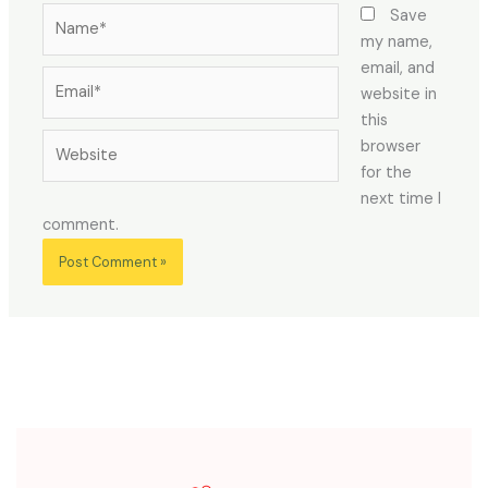
Name*
Save
my name,
email, and
Email*
website in
this
Website
browser
for the
next time I
comment.