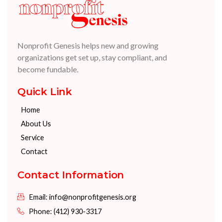
Nonprofit Genesis helps new and growing
organizations get set up, stay compliant, and
become fundable.
Quick Link
Home
About Us
Service
Contact
Contact Information
Email: info@nonprofitgenesis.org
Phone: (412) 930-3317