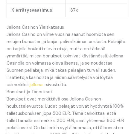
Kierrätysvaatimus
37x
Jellona Casinon Yleiskatsaus
Jellona Casino on viime vuosina saanut huomiota sen
reilujen bonusten ja laajan pelivalikoiman ansiosta. Pelaajille
on tarjolla houkuttelevia etuja, mutta on tärkeää
ymmärtää, miten bonukset toimivat käytännössä. Jellona
Casinolla on voimassa oleva lisenssi, ja se noudattaa
Suomen pelilakeja, mikä takaa pelaajien turvallisuuden.
Lisätietoja kasinoista ja niiden sääntelystä voi löytää
esimerkiksi
jellona
-sivustolta.
Bonukset ja Tarjoukset
Bonukset ovat merkittävä osa Jellona Casinon
houkuttelevuutta. Uudet pelaajat voivat hyödyntää 100%
talletusbonuksen jopa 500 EUR. Tämä tarkoittaa, että
tallettamalla esimerkiksi 300 EUR, saat yhteensä 600 EUR
pelattavaksi. On kuitenkin syytä huomata, että bonusten