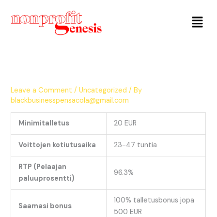
Menu
Leave a Comment
/
Uncategorized
/ By
blackbusinesspensacola@gmail.com
Minimitalletus
20 EUR
Voittojen kotiutusaika
23-47 tuntia
RTP (Pelaajan
96.3%
paluuprosentti)
100% talletusbonus jopa
Saamasi bonus
500 EUR