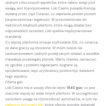
Jednym z kluczowych aspektów, które należy wziąć pod
uwagę, jest licencjonowanie. Loki Casino posiada licencję
wydaną przez rząd Curacao, co zapewnia pewien poziom
bezpieczeństwa i legalności. W przeciwieństwie do
niektórych lokalnych platform, które mogą działać bez
odpowiednich zezwoleń, Loki spełnia międzynarodowe
standardy.
Co więcej, platforma stosuje szyfrowanie SSL, co oznacza,
że dane graczy są chronione. W moim teście nie
zaobserwowałem żadnych podejrzanych działań, a wszelkie
transakcje przebiegały płynnie. Warto również zaznaczyć,
że zgodnie z polskimi regulacjami, wygrane są
opodatkowane, więc użytkownicy powinni być świadomi
tego aspektu.
Oferta gier
Loki Casino ma w swojej ofercie około
1840 gier
, co jest
znacznie więcej niż wiele innych platform. W szczególności
zwróciłem uwagę na różnorodność automatów, w tym na
najlepsze automaty loki
, które oferują wysokie wskaźniki