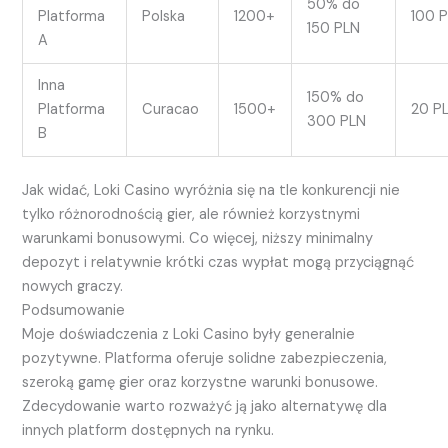
50% do
Platforma
Polska
1200+
100 
150 PLN
A
Inna
150% do
Platforma
Curacao
1500+
20 P
300 PLN
B
Jak widać, Loki Casino wyróżnia się na tle konkurencji nie
tylko różnorodnością gier, ale również korzystnymi
warunkami bonusowymi. Co więcej, niższy minimalny
depozyt i relatywnie krótki czas wypłat mogą przyciągnąć
nowych graczy.
Podsumowanie
Moje doświadczenia z Loki Casino były generalnie
pozytywne. Platforma oferuje solidne zabezpieczenia,
szeroką gamę gier oraz korzystne warunki bonusowe.
Zdecydowanie warto rozważyć ją jako alternatywę dla
innych platform dostępnych na rynku.