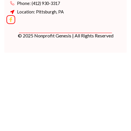
Phone: (412) 930-3317
Location: Pittsburgh, PA
© 2025 Nonprofit Genesis | All Rights Reserved