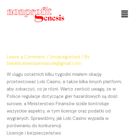
Menu
Leave a Comment
/
Uncategorized
/ By
blackbusinesspensacola@gmail.com
W ciągu ostatnich kilku tygodni miałem okazję
przetestować Loki Casino, a także kilka innych platform,
aby zobaczyć, co je różni. Warto zwrócić uwagę, że w
Polsce regulacje dotyczące gier hazardowych są dość
surowe, a Ministerstwo Finansów ściśle kontroluje
wszystkie aspekty, w tym licencje oraz podatki od
wygranych. Sprawdźmy, jak Loki Casino wypada w
porównaniu do konkurencji.
Licencje i bezpieczeństwo