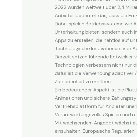
2022 wurden weltweit über 2,4 Millia
Anbieter bedeutet das, dass die Ent
Dabei spielen Betriebssysteme wie And
Unterhaltung bieten, sondern auch in
Apps zu erstellen, die nahtlos auf u
Technologische Innovationen: Von Aug
Derzeit setzen führende Entwickler v
Technologien verbessern nicht nur d
dafür ist die Verwendung adaptiver 
Zufriedenheit zu erhöhen.
Ein bedeutender Aspekt ist die Platt
Animationen und sichere Zahlungssys
Vertriebsplattform für Anbieter unerl
Verantwortungsvolles Spielen und r
Mit wachsendem Angebot wächst auch
einzuhalten. Europäische Regularien,