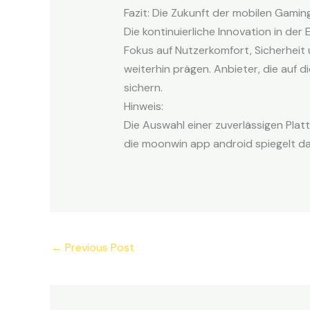
Fazit: Die Zukunft der mobilen Gami
Die kontinuierliche Innovation in der 
Fokus auf Nutzerkomfort, Sicherheit
weiterhin prägen. Anbieter, die auf 
sichern.
Hinweis:
Die Auswahl einer zuverlässigen Pla
die moonwin app android spiegelt da
←
Previous Post