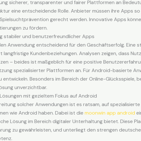
g sicherer, transparenter und fairer Plattformen an Bedeut
truktur eine entscheidende Rolle. Anbieter müssen ihre Apps so
pielsuchtprävention gerecht werden. Innovative Apps können
ierungen zu fördern.
 stabiler und benutzerfreundlicher Apps
obilen Anwendung entscheidend für den Geschäftserfolg. Eine st
 langfristige Kundenbeziehungen. Analysen zeigen, dass Nutze
en – beides ist maßgeblich für eine positive Benutzererfahru
tzung spezialisierter Plattformen an. Für Android-basierte An
 entwickeln. Besonders im Bereich der Online-Glücksspiele, b
Lösung unverzichtbar.
Lösungen mit gezieltem Fokus auf Android
reitung solcher Anwendungen ist es ratsam, auf spezialisierte
men wie Android haben. Dabei ist die
moonwin app android
ei
che Lösung im Bereich digitaler Unterhaltung bietet. Diese Pl
rung zu gewährleisten, und unterliegt den strengen deutschen
tenz.