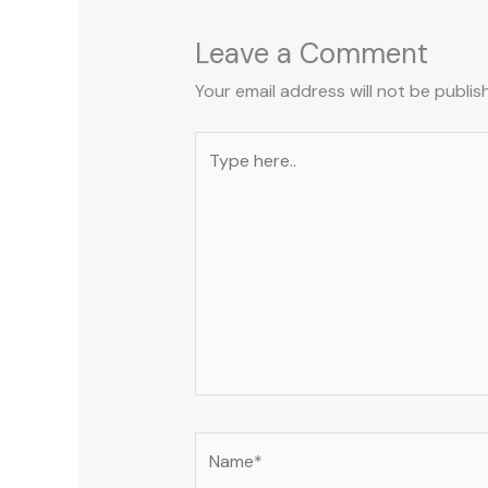
Leave a Comment
Your email address will not be publis
Type
here..
Name*