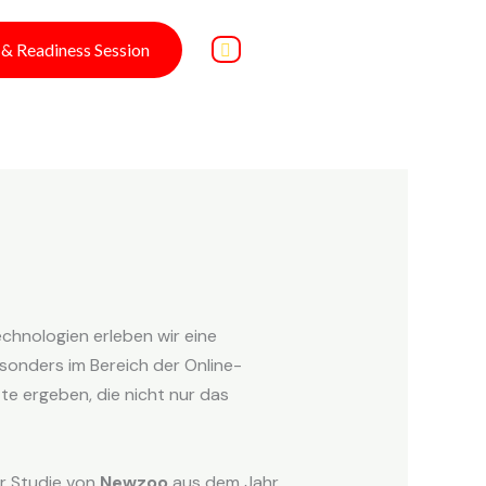
 & Readiness Session
echnologien erleben wir eine
esonders im Bereich der Online-
e ergeben, die nicht nur das
er Studie von
Newzoo
aus dem Jahr