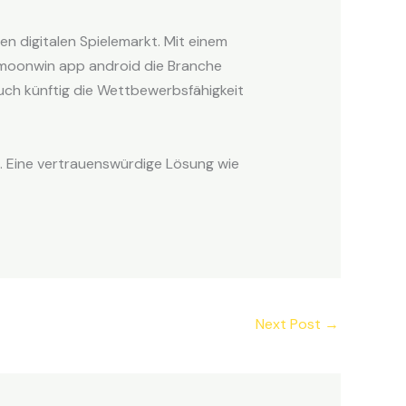
gen digitalen Spielemarkt. Mit einem
e moonwin app android die Branche
uch künftig die Wettbewerbsfähigkeit
g. Eine vertrauenswürdige Lösung wie
Next Post
→