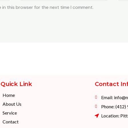
 in this browser for the next time I comment.
Quick Link
Contact In
Home
Email: info@n
About Us
Phone: (412)
Service
Location: Pit
Contact