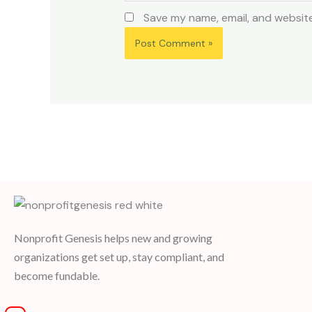
Save my name, email, and website
Nonprofit Genesis helps new and growing
organizations get set up, stay compliant, and
become fundable.