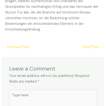
prägen, bleiben Authentizität und Standards die
Grundpfeiler für nachhaltigen Erfolg und das Vertrauen der
Nutzer. Für alle, die die Branche auf höchstem Niveau
verstehen möchten, ist die Beachtung solcher
Bewertungen ein entscheidendes Element in der
Entscheidungsfindung.
←
Previous Post
Next Post
→
Leave a Comment
Your email address will not be published.
Required
fields are marked
*
Type
here..