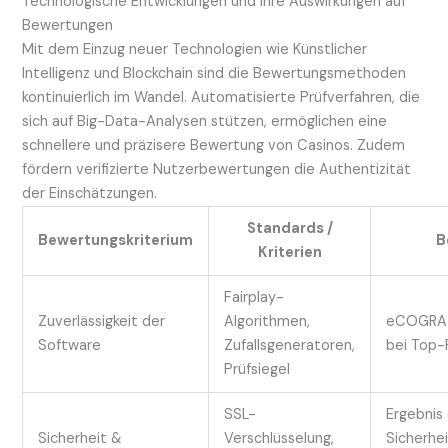
Technologische Entwicklungen und ihre Auswirkungen auf
Bewertungen
Mit dem Einzug neuer Technologien wie Künstlicher
Intelligenz und Blockchain sind die Bewertungsmethoden
kontinuierlich im Wandel. Automatisierte Prüfverfahren, die
sich auf Big-Data-Analysen stützen, ermöglichen eine
schnellere und präzisere Bewertung von Casinos. Zudem
fördern verifizierte Nutzerbewertungen die Authentizität
der Einschätzungen.
Standards /
Bewertungskriterium
B
Kriterien
Fairplay-
Zuverlässigkeit der
Algorithmen,
eCOGRA-Z
Software
Zufallsgeneratoren,
bei Top-
Prüfsiegel
SSL-
Ergebnis
Sicherheit &
Verschlüsselung,
Sicherhe