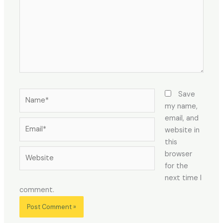
Name*
Save
my name,
email, and
Email*
website in
this
Website
browser
for the
next time I
comment.