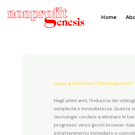
Home
Abo
Leave a Comment
/
Uncategorized
/
Negli ultimi anni, l’industria dei vid
semplicità e immediatezza. Questa ten
tecnologie cordate a eliminare le barri
progresso verso giochi browser-based
intrattenimento immediato e coinvol