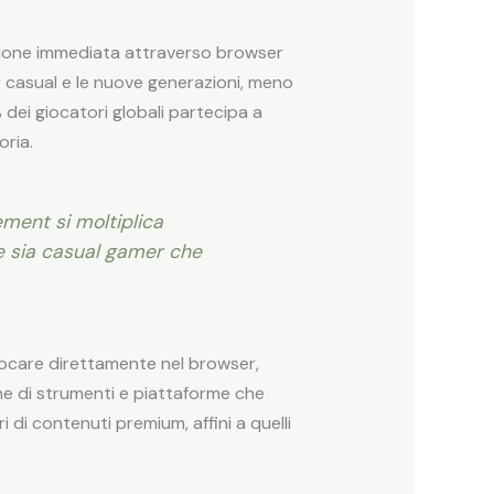
uizione immediata attraverso browser
 casual e le nuove generazioni, meno
 dei giocatori globali partecipa a
oria.
ement si moltiplica
e sia casual gamer che
iocare direttamente nel browser,
ne di strumenti e piattaforme che
 di contenuti premium, affini a quelli