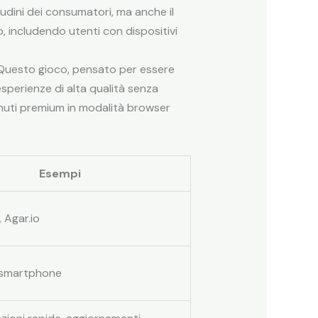
dini dei consumatori, ma anche il
, includendo utenti con dispositivi
 Questo gioco, pensato per essere
perienze di alta qualità senza
tenuti premium in modalità browser
Esempi
, Agar.io
, smartphone