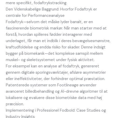
mere specifikt, fodaftrykstracking.
Den Videnskabelige Baggrund: Hvorfor Fodaftryk er
centrale for Performanceanalyse
Fodaftryk—selvom det måske lyder banalt, er en
fascinerende biometrisk markør. Når man starter med at
forstå, hvordan spilleres fødder interagerer med
underlaget, får man et indblik i deres bevægelsesmønstre,
kraftudfoldelse og endda risiko for skader. Denne indsigt
bygger på biomekanik—det komplekse samspil mellem
muskel- og skeletsystemet under fysisk aktivitet.
For eksempel kan en analyse af fodaftryk, genereret
gennem digitale sporingsværktøjer, afsløre asymmetrier
eller ineffektiviteter, der forhindrer optimal præstation.
Patenterede systemer som Footlineage anvender
avanceret billedbehandling og AI-drevne algoritmer til at
lokalisere og evaluere disse biometriske data med høj
præcision.
Implementering i Professionel Fodbold: Case Studies og
Industry Insights