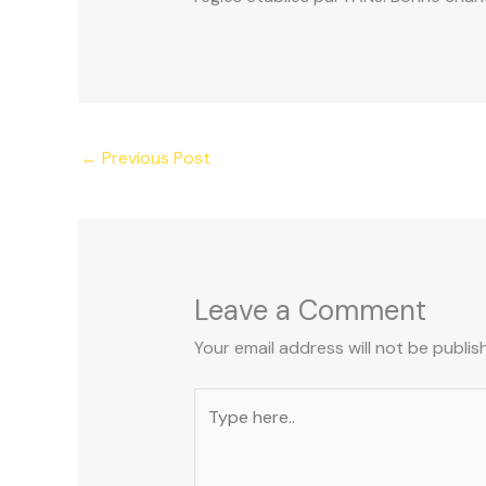
←
Previous Post
Leave a Comment
Your email address will not be publis
Type
here..