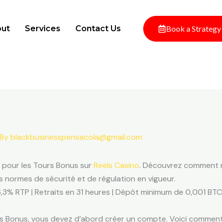
ut
Services
Contact Us
Book a Strategy
 By
blackbusinesspensacola@gmail.com
 pour les Tours Bonus sur
Reels Casino
. Découvrez comment m
s normes de sécurité et de régulation en vigueur.
,3% RTP | Retraits en 31 heures | Dépôt minimum de 0,001 BTC
s Bonus, vous devez d’abord créer un compte. Voici comment