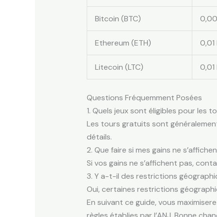
Bitcoin (BTC)
0,00
Ethereum (ETH)
0,01
Litecoin (LTC)
0,01
Questions Fréquemment Posées
1. Quels jeux sont éligibles pour les t
Les tours gratuits sont généralement
détails.
2. Que faire si mes gains ne s’affiche
Si vos gains ne s’affichent pas, conta
3. Y a-t-il des restrictions géograph
Oui, certaines restrictions géographi
En suivant ce guide, vous maximiser
règles établies par l’ANJ. Bonne chan