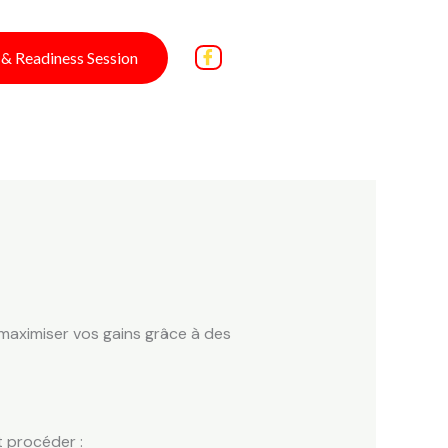
 & Readiness Session
aximiser vos gains grâce à des
 procéder :