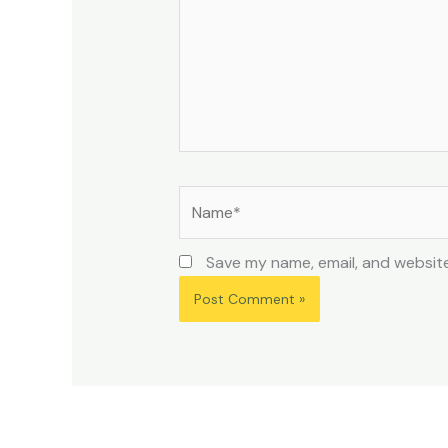
Name*
Save my name, email, and website