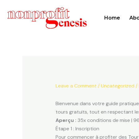
Home
Abo
Leave a Comment
/
Uncategorized
/
Bienvenue dans votre guide pratique
tours gratuits, tout en respectant le
Aperçu :
35x conditions de mise | 96
Étape 1 : Inscription
Pour commencer à profiter des Tour