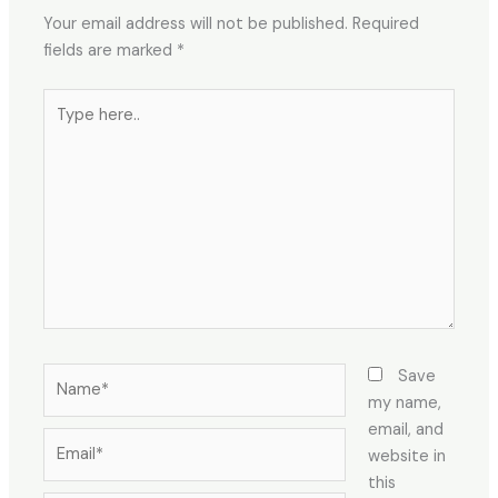
Your email address will not be published.
Required
fields are marked
*
Type
here..
Name*
Save
my name,
email, and
Email*
website in
this