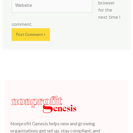
Website
browser
for the
next time I
comment.
Nonprofit Genesis helps new and growing
organizations get set up, stay compliant, and