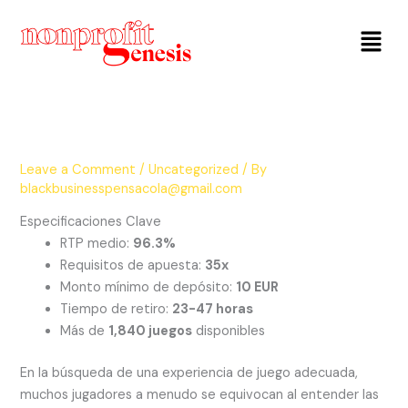
Menu
Leave a Comment
/
Uncategorized
/ By
blackbusinesspensacola@gmail.com
Especificaciones Clave
RTP medio:
96.3%
Requisitos de apuesta:
35x
Monto mínimo de depósito:
10 EUR
Tiempo de retiro:
23-47 horas
Más de
1,840 juegos
disponibles
En la búsqueda de una experiencia de juego adecuada,
muchos jugadores a menudo se equivocan al entender las