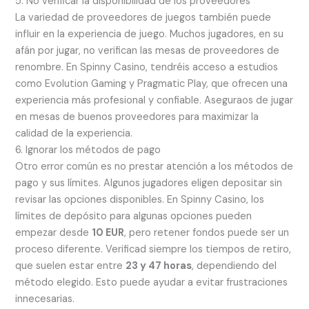
5. No verificar la disponibilidad de los proveedores
La variedad de proveedores de juegos también puede
influir en la experiencia de juego. Muchos jugadores, en su
afán por jugar, no verifican las mesas de proveedores de
renombre. En Spinny Casino, tendréis acceso a estudios
como Evolution Gaming y Pragmatic Play, que ofrecen una
experiencia más profesional y confiable. Aseguraos de jugar
en mesas de buenos proveedores para maximizar la
calidad de la experiencia.
6. Ignorar los métodos de pago
Otro error común es no prestar atención a los métodos de
pago y sus límites. Algunos jugadores eligen depositar sin
revisar las opciones disponibles. En Spinny Casino, los
límites de depósito para algunas opciones pueden
empezar desde
10 EUR
, pero retener fondos puede ser un
proceso diferente. Verificad siempre los tiempos de retiro,
que suelen estar entre
23 y 47 horas
, dependiendo del
método elegido. Esto puede ayudar a evitar frustraciones
innecesarias.