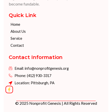
become fundable.
Quick Link
Home
About Us
Service
Contact
Contact Information
Email: info@nonprofitgenesis.org
Phone: (412) 930-3317
Location: Pittsburgh, PA
© 2025 Nonprofit Genesis | All Rights Reserved