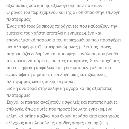
αξιοπιστίας όσο και της αξιολόγησης των παικτών.
Ο ρόλος του περιεχομένου και της αξιοπιστίας στην επιλογή
πλατφόρμας
Ένας από τους βασικούς παράγοντες που καθορίζουν την
εμπειρία του χρήστη αποτελεί η ενημερωμένη και
επαγγελματική παρουσία του περιεχομένου που προσφέρει
μια πλατφόρμα. Ο εμπειρογνώμονας μελετά τις τάσεις,
παρουσιάζει δεδομένα και προσφέρει ανάλυση που βοηθά
τον παίκτη να πάρει τις σωστές αποφάσεις. Στην εποχή μας
που η ψηφιακή ασφάλεια και η δοκιμασμένη αξιοπιστία
έχουν ύψιστη σημασία, η επιλογή μιας καταξιωμένης
πλατφόρμας είναι ζωτικής σημασίας.
Ειδική αναφορά στην ελληνική αγορά και τις αξιόπιστες
πλατφόρμες
Συχνά, οι παίκτες αναζητούν ασφαλείς και πιστοποιημένες
επιλογές, όπως αυτές που προσφέρουν τα εγκεκριμένα
ελληνικά online καζίνο, που έχουν περάσει από αυστηρούς
ελέγχους και πληρούν τις προδιαγραφές που ορίζει η