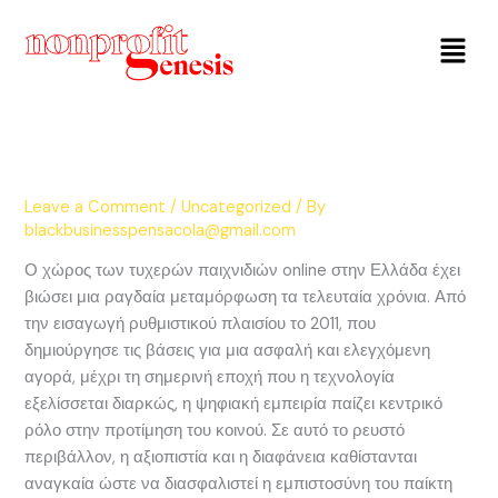
Menu
Leave a Comment
/
Uncategorized
/ By
blackbusinesspensacola@gmail.com
Ο χώρος των τυχερών παιχνιδιών online στην Ελλάδα έχει
βιώσει μια ραγδαία μεταμόρφωση τα τελευταία χρόνια. Από
την εισαγωγή ρυθμιστικού πλαισίου το 2011, που
δημιούργησε τις βάσεις για μια ασφαλή και ελεγχόμενη
αγορά, μέχρι τη σημερινή εποχή που η τεχνολογία
εξελίσσεται διαρκώς, η ψηφιακή εμπειρία παίζει κεντρικό
ρόλο στην προτίμηση του κοινού. Σε αυτό το ρευστό
περιβάλλον, η αξιοπιστία και η διαφάνεια καθίστανται
αναγκαία ώστε να διασφαλιστεί η εμπιστοσύνη του παίκτη