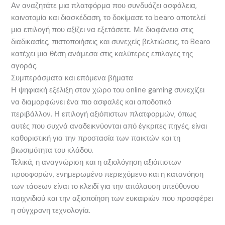
Αν αναζητάτε μια πλατφόρμα που συνδυάζει ασφάλεια,
καινοτομία και διασκέδαση, το δοκίμασε το bearo αποτελεί
μια επιλογή που αξίζει να εξετάσετε. Με διαφάνεια στις
διαδικασίες, πιστοποιήσεις και συνεχείς βελτιώσεις, το Bearo
κατέχει μια θέση ανάμεσα στις καλύτερες επιλογές της
αγοράς.
Συμπεράσματα και επόμενα βήματα
Η ψηφιακή εξέλιξη στον χώρο του online gaming συνεχίζει
να διαμορφώνει ένα πιο ασφαλές και αποδοτικό
περιβάλλον. Η επιλογή αξιόπιστων πλατφορμών, όπως
αυτές που συχνά αναδεικνύονται από έγκριτες πηγές, είναι
καθοριστική για την προστασία των παικτών και τη
βιωσιμότητα του κλάδου.
Τελικά, η αναγνώριση και η αξιολόγηση αξιόπιστων
προσφορών, ενημερωμένο περιεχόμενο και η κατανόηση
των τάσεων είναι το κλειδί για την απόλαυση υπεύθυνου
παιχνιδιού και την αξιοποίηση των ευκαιριών που προσφέρει
η σύγχρονη τεχνολογία.