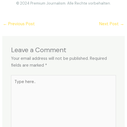
© 2024 Premium Journalism. Alle Rechte vorbehalten.
←
Previous Post
Next Post
→
Leave a Comment
Your email address will not be published.
Required
fields are marked
*
Type
here..