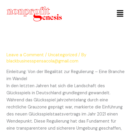
Menu
Leave a Comment
/
Uncategorized
/ By
blackbusinesspensacola@gmail.com
Einleitung: Von der Illegalität zur Regulierung – Eine Branche
im Wandel
In den letzten Jahren hat sich die Landschaft des
Glücksspiels in Deutschland grundlegend gewandelt.
Während das Glücksspiel jahrzehntelang durch eine
rechtliche Grauzone geprägt war, markierte die Einführung
des neuen Glücksspielstaatsvertrags im Jahr 2021 einen
Wendepunkt. Diese Regulierung hat das Fundament für
eine transparentere und sicherere Umgebung geschaffen,