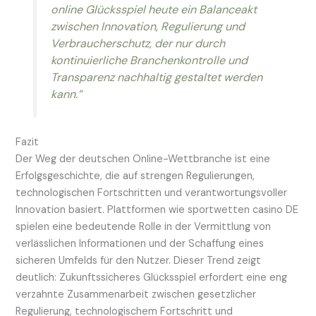
online Glücksspiel heute ein Balanceakt
zwischen Innovation, Regulierung und
Verbraucherschutz, der nur durch
kontinuierliche Branchenkontrolle und
Transparenz nachhaltig gestaltet werden
kann.”
Fazit
Der Weg der deutschen Online-Wettbranche ist eine
Erfolgsgeschichte, die auf strengen Regulierungen,
technologischen Fortschritten und verantwortungsvoller
Innovation basiert. Plattformen wie sportwetten casino DE
spielen eine bedeutende Rolle in der Vermittlung von
verlässlichen Informationen und der Schaffung eines
sicheren Umfelds für den Nutzer. Dieser Trend zeigt
deutlich: Zukunftssicheres Glücksspiel erfordert eine eng
verzahnte Zusammenarbeit zwischen gesetzlicher
Regulierung, technologischem Fortschritt und