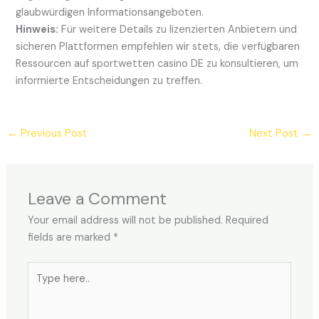
glaubwürdigen Informationsangeboten.
Hinweis:
Für weitere Details zu lizenzierten Anbietern und
sicheren Plattformen empfehlen wir stets, die verfügbaren
Ressourcen auf sportwetten casino DE zu konsultieren, um
informierte Entscheidungen zu treffen.
←
Previous Post
Next Post
→
Leave a Comment
Your email address will not be published.
Required
fields are marked
*
Type
here..