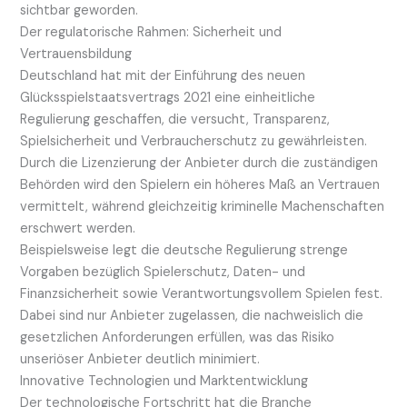
sichtbar geworden.
Der regulatorische Rahmen: Sicherheit und
Vertrauensbildung
Deutschland hat mit der Einführung des neuen
Glücksspielstaatsvertrags 2021 eine einheitliche
Regulierung geschaffen, die versucht, Transparenz,
Spielsicherheit und Verbraucherschutz zu gewährleisten.
Durch die Lizenzierung der Anbieter durch die zuständigen
Behörden wird den Spielern ein höheres Maß an Vertrauen
vermittelt, während gleichzeitig kriminelle Machenschaften
erschwert werden.
Beispielsweise legt die deutsche Regulierung strenge
Vorgaben bezüglich Spielerschutz, Daten- und
Finanzsicherheit sowie Verantwortungsvollem Spielen fest.
Dabei sind nur Anbieter zugelassen, die nachweislich die
gesetzlichen Anforderungen erfüllen, was das Risiko
unseriöser Anbieter deutlich minimiert.
Innovative Technologien und Marktentwicklung
Der technologische Fortschritt hat die Branche