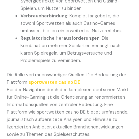
Synergieeffekte von Sportwetten und Casino-
Spielen, um Nutzer zu binden.
Verbraucherbindung
: Komplettangebote, die
sowohl Sportwetten als auch Casino-Games
umfassen, bieten ein erweitertes Nutzererlebnis.
Regulatorische Herausforderungen
: Die
Kombination mehrerer Spielarten verlangt nach
klaren Spielregeln, um Betrugsversuche und
Problemspiele zu verhindern.
Die Rolle vertrauenswürdiger Quellen: Die Bedeutung der
Plattform
sportwetten casino DE
Bei der Navigation durch den komplexen deutschen Markt
für Online-Gaming ist die Orientierung an renommierten
Informationsquellen von zentraler Bedeutung. Eine
Plattform wie sportwetten casino DE bietet umfassende,
journalistisch aufbereitete Analysen und Hinweise zu
lizenzierten Anbieter, aktuellen Branchenentwicklungen
sowie zu Themen des Spielserschutzes.