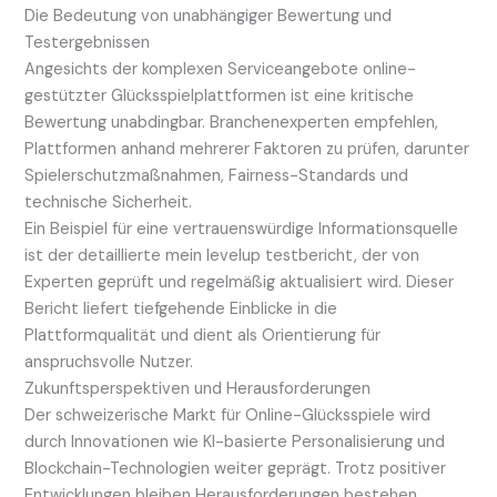
Die Bedeutung von unabhängiger Bewertung und
Testergebnissen
Angesichts der komplexen Serviceangebote online-
gestützter Glücksspielplattformen ist eine kritische
Bewertung unabdingbar. Branchenexperten empfehlen,
Plattformen anhand mehrerer Faktoren zu prüfen, darunter
Spielerschutzmaßnahmen, Fairness-Standards und
technische Sicherheit.
Ein Beispiel für eine vertrauenswürdige Informationsquelle
ist der detaillierte mein levelup testbericht, der von
Experten geprüft und regelmäßig aktualisiert wird. Dieser
Bericht liefert tiefgehende Einblicke in die
Plattformqualität und dient als Orientierung für
anspruchsvolle Nutzer.
Zukunftsperspektiven und Herausforderungen
Der schweizerische Markt für Online-Glücksspiele wird
durch Innovationen wie KI-basierte Personalisierung und
Blockchain-Technologien weiter geprägt. Trotz positiver
Entwicklungen bleiben Herausforderungen bestehen,