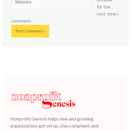
browser
for the
next time I
comment.
Nonprofit Genesis helps new and growing
organizations get set up, stay compliant, and