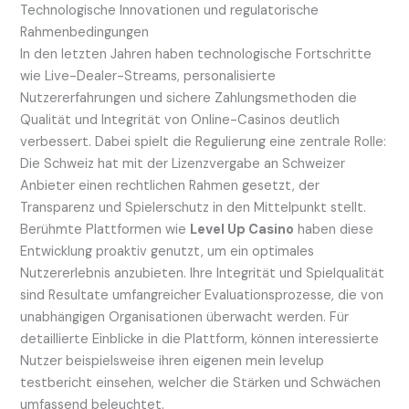
Technologische Innovationen und regulatorische
Rahmenbedingungen
In den letzten Jahren haben technologische Fortschritte
wie Live-Dealer-Streams, personalisierte
Nutzererfahrungen und sichere Zahlungsmethoden die
Qualität und Integrität von Online-Casinos deutlich
verbessert. Dabei spielt die Regulierung eine zentrale Rolle:
Die Schweiz hat mit der Lizenzvergabe an Schweizer
Anbieter einen rechtlichen Rahmen gesetzt, der
Transparenz und Spielerschutz in den Mittelpunkt stellt.
Berühmte Plattformen wie
Level Up Casino
haben diese
Entwicklung proaktiv genutzt, um ein optimales
Nutzererlebnis anzubieten. Ihre Integrität und Spielqualität
sind Resultate umfangreicher Evaluationsprozesse, die von
unabhängigen Organisationen überwacht werden. Für
detaillierte Einblicke in die Plattform, können interessierte
Nutzer beispielsweise ihren eigenen mein levelup
testbericht einsehen, welcher die Stärken und Schwächen
umfassend beleuchtet.