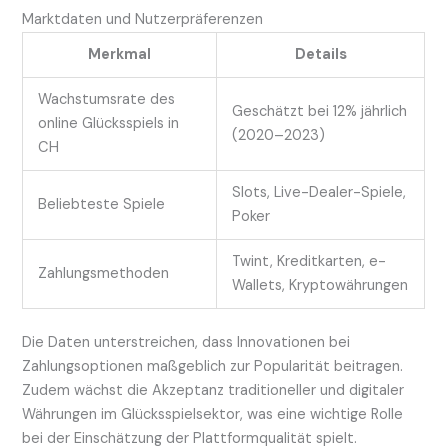
Marktdaten und Nutzerpräferenzen
Merkmal
Details
Wachstumsrate des
Geschätzt bei 12% jährlich
online Glücksspiels in
(2020–2023)
CH
Slots, Live-Dealer-Spiele,
Beliebteste Spiele
Poker
Twint, Kreditkarten, e-
Zahlungsmethoden
Wallets, Kryptowährungen
Die Daten unterstreichen, dass Innovationen bei
Zahlungsoptionen maßgeblich zur Popularität beitragen.
Zudem wächst die Akzeptanz traditioneller und digitaler
Währungen im Glücksspielsektor, was eine wichtige Rolle
bei der Einschätzung der Plattformqualität spielt.