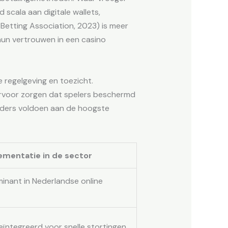
scala aan digitale wallets,
etting Association, 2023) is meer
 hun vertrouwen in een casino
 regelgeving en toezicht.
 ervoor zorgen dat spelers beschermd
iders voldoen aan de hoogste
ementatie in de sector
nant in Nederlandse online
eïntegreerd voor snelle stortingen