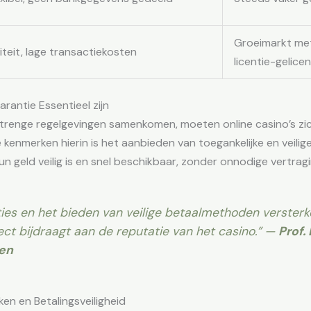
Groeimarkt me
teit, lage transactiekosten
licentie-gelice
antie Essentieel zijn
n strenge regelgevingen samenkomen, moeten online casino’s z
 kenmerken hierin is het aanbieden van toegankelijke en veilig
 geld veilig is en snel beschikbaar, zonder onnodige vertraging
cties en het bieden van veilige betaalmethoden verster
rect bijdraagt aan de reputatie van het casino.” —
Prof.
men
en en Betalingsveiligheid