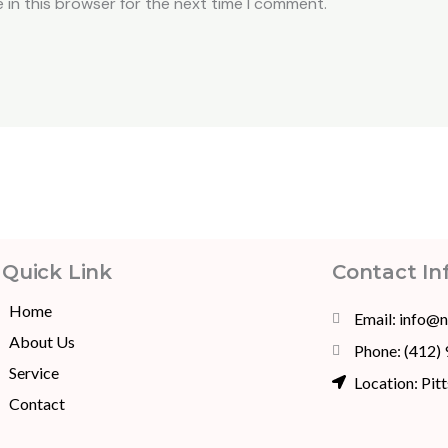
 in this browser for the next time I comment.
Quick Link
Contact In
Home
Email: info@n
About Us
Phone: (412)
Service
Location: Pit
Contact