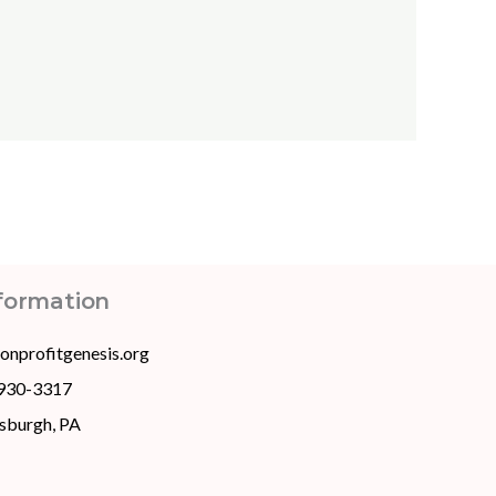
formation
onprofitgenesis.org
 930-3317
tsburgh, PA