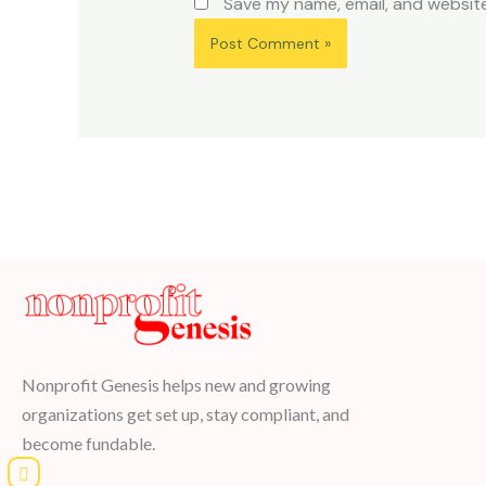
Save my name, email, and website
Nonprofit Genesis helps new and growing
organizations get set up, stay compliant, and
become fundable.