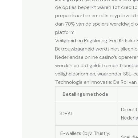
de opties beperkt waren tot creditca
prepaidkaarten en zelfs cryptovalut
dan 78% van de spelers wereldwijd ov
platform.
Veiligheid en Regulering: Een Kritieke
Betrouwbaarheid wordt niet alleen b
Nederlandse online casino’s opereren
worden en dat geldstromen transpar
veiligheidsnormen, waaronder SSL-ce
Technologie en Innovatie: De Rol van
Betalingsmethode
Direct 
iDEAL
Nederl
E-wallets (bijv. Trustly,
Snel, f