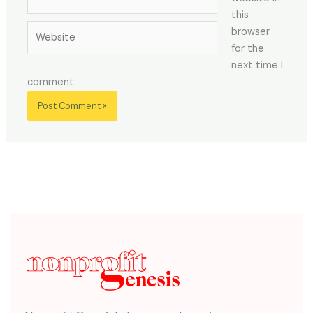
this
Website
browser
for the
next time I
comment.