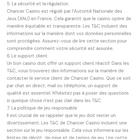
5. La sécurité et la régulation
Chancer Casino est régulé par l’Autorité Nationale des
Jeux (ANJ) en France. Cela garantit que le casino opère de
manière équitable et transparente. Les T&C incluent des
informations sur la manière dont vos données personnelles
sont protégées. Assurez-vous de lire cette section pour
comprendre comment votre sécurité est assurée.
6. Le support client
Un bon casino doit offrir un support client réactif. Dans les
T&C, vous trouverez des informations sur la manière de
contacter le service client de Chancer Casino. Que ce soit
par chat en direct, mail ou téléphone, un support de
qualité est essentiel. N’hésitez pas à poser des questions
si quelque chose n’est pas clair dans les T&C.
7. La politique de jeu responsable
Il est crucial de se rappeler que le jeu doit rester un
divertissement. Les T&C de Chancer Casino incluent une
section sur le jeu responsable. Cela vous informera sur les
limites de dépôt, de mise et de temps de jeu. Lire cette