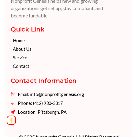
Nonprofit Genesis helps new and growing
organizations get set up, stay compliant, and
become fundable.
Quick Link
Home
About Us
Service
Contact
Contact Information
Email: info@nonprofitgenesis.org
Phone: (412) 930-3317
Location: Pittsburgh, PA
© 2025 Nonprofit Genesis | All Rights Reserved