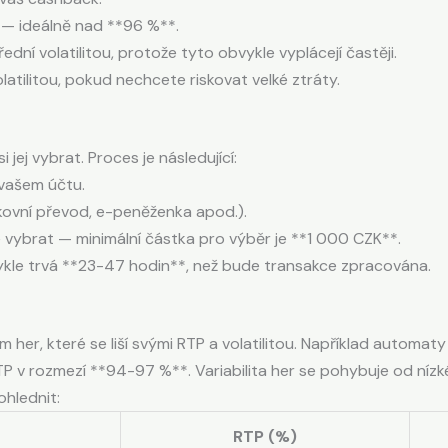
 — ideálně nad **96 %**.
ední volatilitou, protože tyto obvykle vyplácejí častěji.
atilitou, pokud nechcete riskovat velké ztráty.
jej vybrat. Proces je následující:
 vašem účtu.
ovní převod, e-peněženka apod.).
 vybrat — minimální částka pro výběr je **1 000 CZK**.
ykle trvá **23-47 hodin**, než bude transakce zpracována.
m her, které se liší svými RTP a volatilitou. Například autom
 v rozmezí **94-97 %**. Variabilita her se pohybuje od nízké
hlednit:
RTP (%)