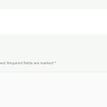
hed.
Required fields are marked
*