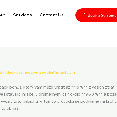
ut
Services
Contact Us
Book a Strategy
 By
blackbusinesspensacola@gmail.com
back bonus, který vám může vrátit až **15 %** z vašich ztrát
é i stávající hráče. S průměrným RTP okolo **96,3 %** a poža
ě využít tuto nabídku. V tomto průvodci se podíváme na kroky
 to obnáší.