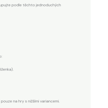
tupujte podle těchto jednoduchých
o:
ěženka).
pouze na hry s nižšími variancemi.