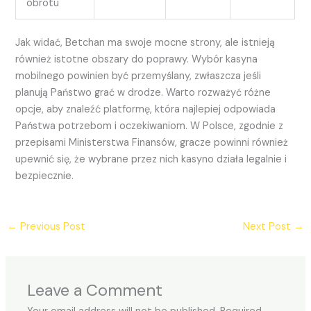
obrotu
Jak widać, Betchan ma swoje mocne strony, ale istnieją
również istotne obszary do poprawy. Wybór kasyna
mobilnego powinien być przemyślany, zwłaszcza jeśli
planują Państwo grać w drodze. Warto rozważyć różne
opcje, aby znaleźć platformę, która najlepiej odpowiada
Państwa potrzebom i oczekiwaniom. W Polsce, zgodnie z
przepisami Ministerstwa Finansów, gracze powinni również
upewnić się, że wybrane przez nich kasyno działa legalnie i
bezpiecznie.
←
Previous Post
Next Post
→
Leave a Comment