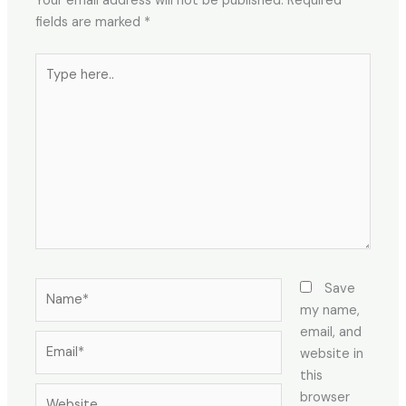
Your email address will not be published.
Required
fields are marked
*
Type
here..
Name*
Save
my name,
email, and
Email*
website in
this
Website
browser