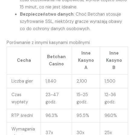
15 minut, co nie jest idealne.
Bezpieczeństwo danych
: Choć Betchan stosuje
szyfrowanie SSL, niektórzy gracze wyrażają obawy
co do ochrony danych osobowych.
Porównanie z innymi kasynami mobilnymi
Inne
Inne
Betchan
Cecha
Kasyno
Kasyno
Casino
A
B
Liczba gier
1,840
2,100
1,500
Czas
23-47
15-25
12-36
wypłaty
godz.
godz.
godz.
RTP średni
96.3%
95.5%
96.0%
Wymagania
37x
30x
25x