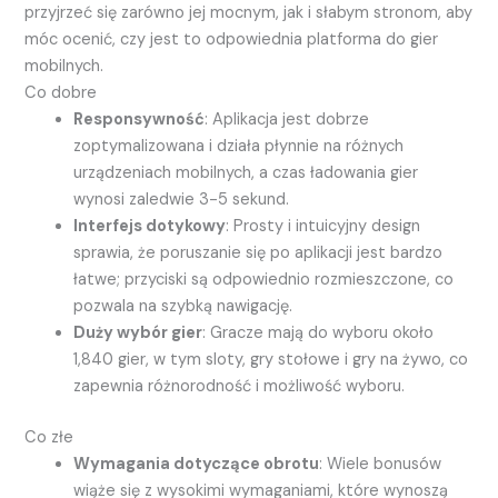
przyjrzeć się zarówno jej mocnym, jak i słabym stronom, aby
móc ocenić, czy jest to odpowiednia platforma do gier
mobilnych.
Co dobre
Responsywność
: Aplikacja jest dobrze
zoptymalizowana i działa płynnie na różnych
urządzeniach mobilnych, a czas ładowania gier
wynosi zaledwie 3-5 sekund.
Interfejs dotykowy
: Prosty i intuicyjny design
sprawia, że poruszanie się po aplikacji jest bardzo
łatwe; przyciski są odpowiednio rozmieszczone, co
pozwala na szybką nawigację.
Duży wybór gier
: Gracze mają do wyboru około
1,840 gier, w tym sloty, gry stołowe i gry na żywo, co
zapewnia różnorodność i możliwość wyboru.
Co złe
Wymagania dotyczące obrotu
: Wiele bonusów
wiąże się z wysokimi wymaganiami, które wynoszą