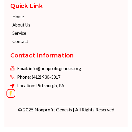
Quick Link
Home
About Us
Service
Contact
Contact Information
Email: info@nonprofitgenesis.org
Phone: (412) 930-3317
Location: Pittsburgh, PA
© 2025 Nonprofit Genesis | All Rights Reserved