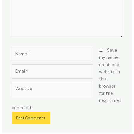
Name*
Save
my name,
email, and
Email*
website in
this
Website
browser
for the
next time I
comment.