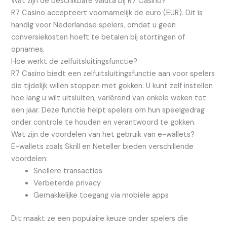
Wat zijn de beschikbare valuta bij R7 Casino?
R7 Casino accepteert voornamelijk de euro (EUR). Dit is
handig voor Nederlandse spelers, omdat u geen
conversiekosten hoeft te betalen bij stortingen of
opnames.
Hoe werkt de zelfuitsluitingsfunctie?
R7 Casino biedt een zelfuitsluitingsfunctie aan voor spelers
die tijdelijk willen stoppen met gokken. U kunt zelf instellen
hoe lang u wilt uitsluiten, variërend van enkele weken tot
een jaar. Deze functie helpt spelers om hun speelgedrag
onder controle te houden en verantwoord te gokken.
Wat zijn de voordelen van het gebruik van e-wallets?
E-wallets zoals Skrill en Neteller bieden verschillende
voordelen:
Snellere transacties
Verbeterde privacy
Gemakkelijke toegang via mobiele apps
Dit maakt ze een populaire keuze onder spelers die