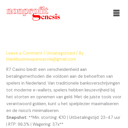
Menu
Leave a Comment
/
Uncategorized
/ By
blackbusinesspensacola@gmail.com
R7 Casino biedt een verscheidenheid aan
betalingsmethoden die voldoen aan de behoeften van
spelers in Nederland. Van traditionele bankoverschrijvingen
tot moderne e-wallets, spelers hebben keuzevrijheid bij
het storten en opnemen van geld. Met de juiste tools voor
verantwoord gokken, kunt u het spelplezier maximaliseren
en de risico’s minimaliseren.
Snapshot:
**Min. storting: €10 | Uitbetalingstijd: 23-47 uur
| RTP: 96.3% | Wagering: 37x**