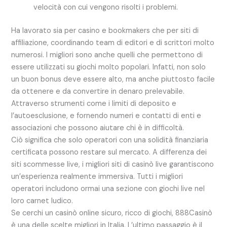
velocità con cui vengono risolti i problemi.
Ha lavorato sia per casino e bookmakers che per siti di
affiliazione, coordinando team di editori e di scrittori molto
numerosi. I migliori sono anche quelli che permettono di
essere utilizzati su giochi molto popolari. Infatti, non solo
un buon bonus deve essere alto, ma anche piuttosto facile
da ottenere e da convertire in denaro prelevabile.
Attraverso strumenti come i limiti di deposito e
l’autoesclusione, e fornendo numeri e contatti di enti e
associazioni che possono aiutare chi è in difficoltà.
Ciò significa che solo operatori con una solidità finanziaria
certificata possono restare sul mercato. A differenza dei
siti scommesse live, i migliori siti di casinò live garantiscono
un’esperienza realmente immersiva. Tutti i migliori
operatori includono ormai una sezione con giochi live nel
loro carnet ludico.
Se cerchi un casinò online sicuro, ricco di giochi, 888Casinò
è una delle scelte migliori in Italia. L’ultimo passaggio è il